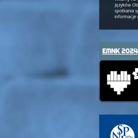
Języków Ob
spotkania 
informacje 
EMNK 2024