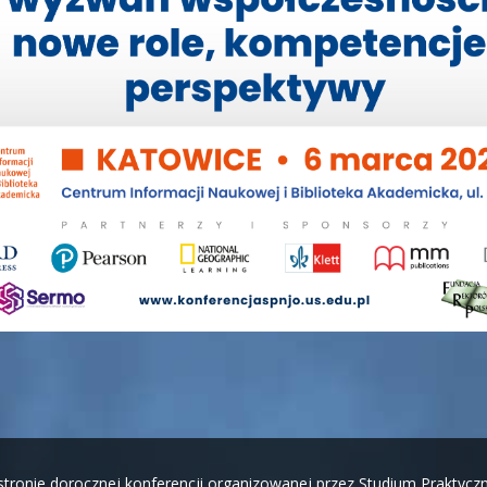
tronie dorocznej konferencji organizowanej przez Studium Praktycz