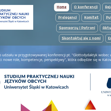
Home
O konferencji
Rej
Prelegenci
Komitet
Pu
Sponsorzy i Patroni
Aktu
Skontaktuj się z nami
E
 udziału w przygotowywanej konferencji pt. "Glottodydaktyk wobec
i: nowe role, kompetencje, perspektywy", która odbędzie się w Kato