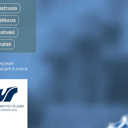
estracja
blikacja
alności
nglish
 wyzwań
wicach 6 marca