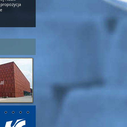
 propozycja
we
.pl